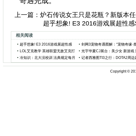
奇遇完成。
上一篇：
炉石传说女王只是花瓶？新版本任
超乎想象! E3 2016游戏展超性感S
相关阅读
超乎想象! E3 2016游戏展超性感
剑网3宠物奇遇图解：“宠物奇缘·
Showgirl合集
LOL艾克教学 英雄联盟无敌艾克打
王配”
光宇华夏CJ展台：美少女 新游戏 
法技巧
冷知识：北大没校训 法典规定每月
大礼
记者西雅图TI3之行：DOTA2周边
至少啪两次
Copyright ©