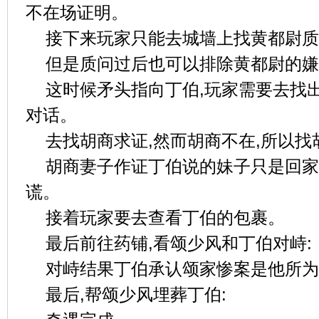
不在场证明。
接下来玩家只能去城墙上找黄都尉质
但是质问过后也可以排除黄都尉的嫌
这时候矛头指向丁伯,玩家需要去找
对话。
去找胡商求证,然而胡商不在,所以找
胡商妻子作证丁伯说的妹子只是回家
谎。
接着玩家要去查看丁伯的包裹。
最后前往药铺,看颂少风和丁伯对峙:
对峙结果丁伯承认颂家惨案是他所为
最后,帮颂少风埋葬丁伯: