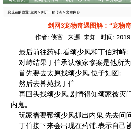
您现在的位置:
主页
>
刚开一秒传奇
> 文章内容
剑网3宠物奇遇图解：“宠物奇
作者: 侠客
来源: 未知
时间: 2019
最后前往药铺,看颂少风和丁伯对峙:
对峙结果丁伯承认颂家惨案是他所为
首先要去太原找颂少风,位子如图:
然后去兽苑找丁伯
再回头找颂少风,剧情得知颂家被灭
内鬼。
玩家需要帮颂少风抓出内鬼,先去问
丁伯接下来会出现在药铺,表示自己